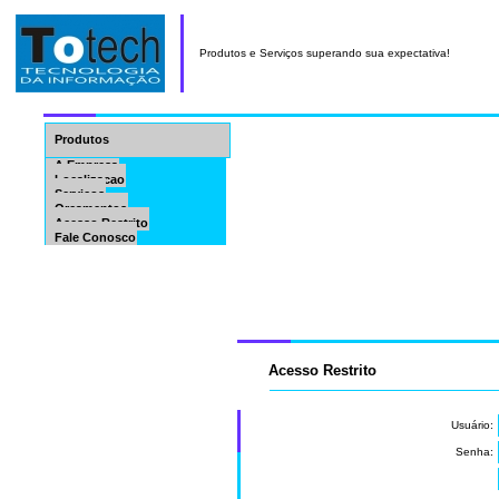
Produtos e Serviços superando sua expectativa!
Produtos
A Empresa
Localizacao
Serviços
Orçamentos
Acesso Restrito
Fale Conosco
Acesso Restrito
Usuário:
Senha: